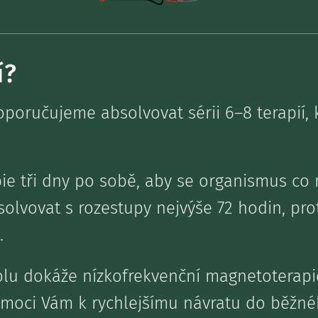
í?
oručujeme absolvovat sérii 6–8 terapií, k
apie tři dny po sobě, aby se organismus co 
solvovat s rozestupy nejvýše 72 hodin, pro
.
lu dokáže nízkofrekvenční magnetoterapie
moci Vám k rychlejšímu návratu do běžnéh