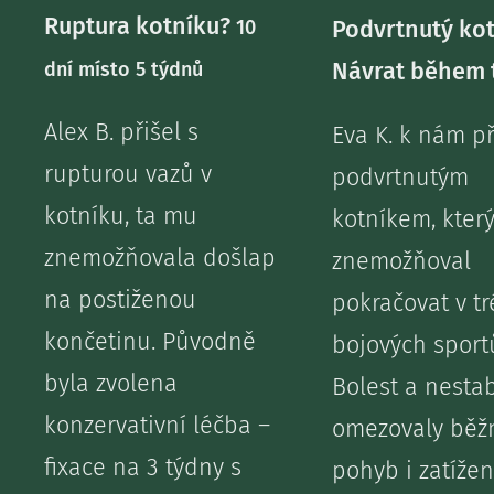
Ruptura kotníku?
Podvrtnutý kot
10
Návrat během 
dní místo 5 týdnů
Alex B. přišel s
Eva K. k nám př
rupturou vazů v
podvrtnutým
kotníku, ta mu
kotníkem, který
znemožňovala došlap
znemožňoval
na postiženou
pokračovat v t
končetinu. Původně
bojových sport
byla zvolena
Bolest a nestab
konzervativní léčba –
omezovaly běž
fixace na 3 týdny s
pohyb i zatížen