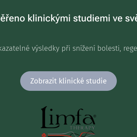
ěřeno klinickými studiemi ve sv
azatelné výsledky při snížení bolesti, rege
Zobrazit klinické studie