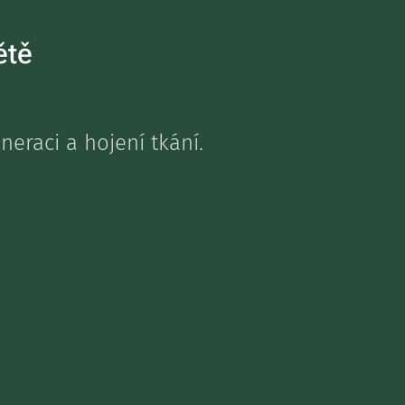
ětě
neraci a hojení tkání.