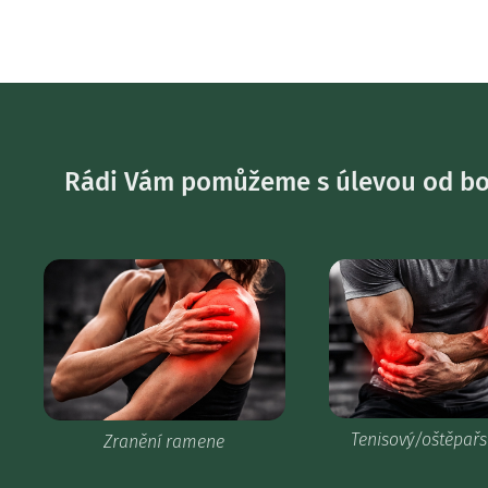
Rádi Vám pomůžeme s úlevou od bole
Tenisový/oštěpařs
Zranění ramene