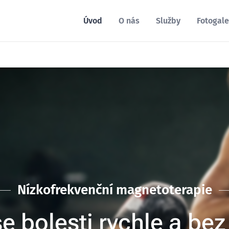
Úvod
O nás
Služby
Fotogale
Nízkofrekvenční magnetoterapie
e bolesti rychle a be