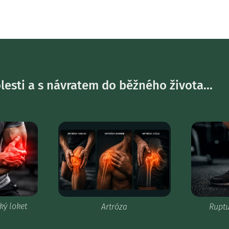
sti a s návratem do běžného života...
ký loket
Ruptu
Artróza