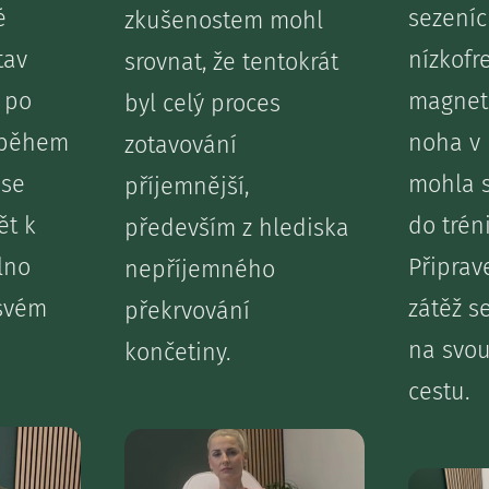
é
sezeníc
zkušenostem mohl
tav
nízkofr
srovnat, že tentokrát
a po
magneto
byl celý proces
 během
noha v
zotavování
 se
mohla s
příjemnější,
ět k
do trén
především z hlediska
lno
Připrav
nepříjemného
 svém
zátěž se
překrvování
na svou
končetiny.
cestu.