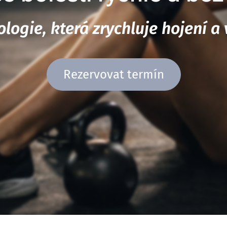
logie, která zrychluje hojení a
Rezervovat termín