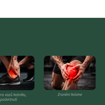
Zranění kolene
ra vazů kotníku,
podvrtnutí