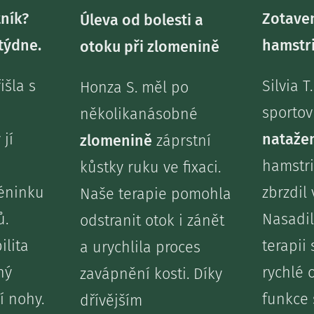
ník?
Zotave
Úleva od bolesti a
týdne.
hamstr
otoku při zlomenině
išla s
Silvia T
Honza S. měl po
sportov
několikanásobné
 jí
nataže
zlomenině
záprstní
hamstri
kůstky ruku ve fixaci.
réninku
zbrzdil 
Naše terapie pomohla
ů.
Nasadil
odstranit otok i zánět
ilita
terapii
a urychlila proces
ný
rychlé 
zavápnění kosti. Díky
í nohy.
funkce 
dřívějším