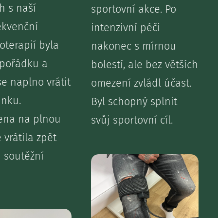
h s naší
sportovní akce. Po
ekvenční
intenzivní péči
terapií byla
nakonec s mírnou
 pořádku a
bolestí, ale bez větších
e naplno vrátit
omezení zvládl účast.
inku.
Byl schopný splnit
ena na plnou
svůj sportovní cíl.
 vrátila zpět
 soutěžní