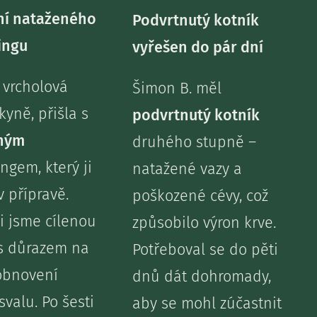
ní nataženého
Podvrtnutý kotník
ingu
vyřešen do pár dní
. vrcholová
Šimon B. měl
kyně, přišla s
podvrtnutý kotník
ným
druhého stupně –
ngem, který ji
natažené vazy a
v přípravě.
poškozené cévy, což
i jsme cílenou
způsobilo výron krve.
 s důrazem na
Potřeboval se do pěti
obnovení
dnů dát dohromady,
svalu. Po šesti
aby se mohl zúčastnit